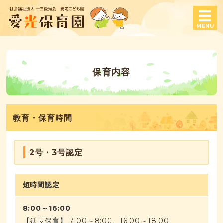
認定こども園 愛光保育
MENU
ホーム
保育内容
保育内容
子育て支援
教育・保育時間
愛光保育園について
お問い合わせ
2号・3号認定
短時間認定
8:00～16:00
【延長保育】 7:00～8:00、16:00～18:00